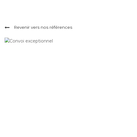
HOME
/
ANNONCE
/ CONVOI EXCEPTIONNEL
Revenir vers nos références